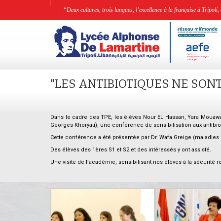
“Deux cultures, trois langues, l’excellence à la française à Tripo
"LES ANTIBIOTIQUES NE SON
Dans le cadre des TPE, les élèves Nour EL Hassan, Yara Mouaw
Georges Khoryati), une conférence de sensibilisation aux antibio
Cette conférence a été présentée par Dr. Wafa Greige (maladies i
Des élèves des 1ères S1 et S2 et des intéressés y ont assisté.
Une visite de l’académie, sensibilisant nos élèves à la sécurité ro
–