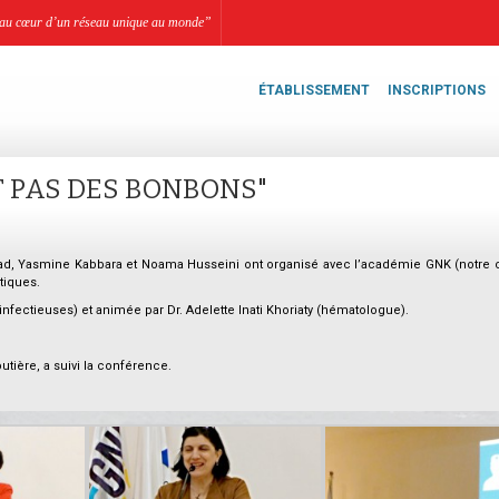
li, au cœur d’un réseau unique au monde”
ÉTABLISSEMENT
INSCRIPTIONS
T PAS DES BONBONS"
ad, Yasmine Kabbara et Noama Husseini ont organisé avec l’académie GNK (notre 
tiques.
nfectieuses) et animée par Dr. Adelette Inati Khoriaty (hématologue).
utière, a suivi la conférence.