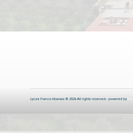
Lycee Franco-libanais © 2026 All rights reserved - powered by
Com