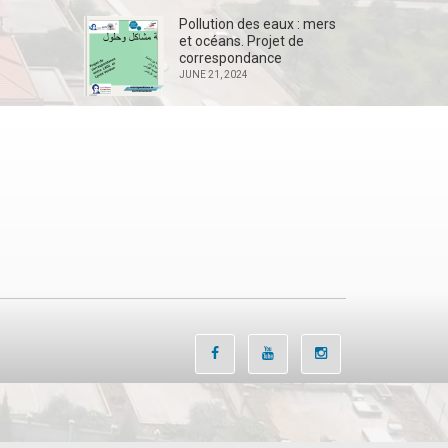
Pollution des eaux : mers
et océans. Projet de
correspondance
JUNE 21, 2024