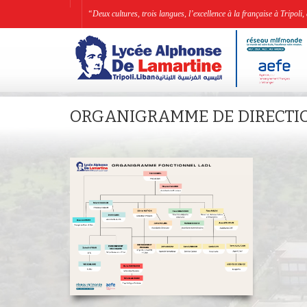
“Deux cultures, trois langues, l’excellence à la française à Tripo
ORGANIGRAMME DE DIRECTI