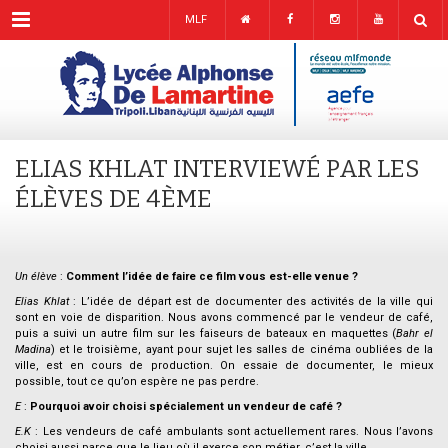
Menu
MLF
ELIAS KHLAT INTERVIEWÉ PAR LES
ÉLÈVES DE 4ÈME
Un élève
:
Comment l’idée de faire ce film vous est-elle venue ?
Elias Khlat
: L’idée de départ est de documenter des activités de la ville qui
sont en voie de disparition. Nous avons commencé par le vendeur de café,
puis a suivi un autre film sur les faiseurs de bateaux en maquettes (
Bahr el
Madina
) et le troisième, ayant pour sujet les salles de cinéma oubliées de la
ville, est en cours de production. On essaie de documenter, le mieux
possible, tout ce qu’on espère ne pas perdre.
E
:
Pourquoi avoir choisi spécialement un vendeur de café ?
E.K
: Les vendeurs de café ambulants sont actuellement rares. Nous l’avons
choisi aussi parce que le lieu où il exerce son métier, c’est la ville.