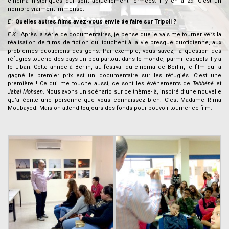
cinéma historiques qui sont actuellement fermées. Il y en a 29. C’est un
nombre vraiment immense.
E
:
Quelles autres films avez-vous envie de faire sur Tripoli ?
E.K
: Après la série de documentaires, je pense que je vais me tourner vers la
réalisation de films de fiction qui touchent à la vie presque quotidienne, aux
problèmes quotidiens des gens. Par exemple, vous savez, la question des
réfugiés touche des pays un peu partout dans le monde, parmi lesquels il y a
le Liban. Cette année à Berlin, au festival du cinéma de Berlin, le film qui a
gagné le premier prix est un documentaire sur les réfugiés. C’est une
première ! Ce qui me touche aussi, ce sont les événements de
Tebbéné
et
Jabal Mohsen
. Nous avons un scénario sur ce thème-là, inspiré d’une nouvelle
qu’a écrite une personne que vous connaissez bien. C’est Madame Rima
Moubayed. Mais on attend toujours des fonds pour pouvoir tourner ce film.
–