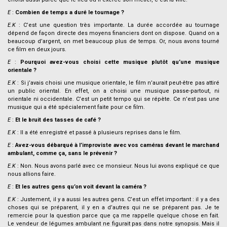
E
:
Combien de temps a duré le tournage ?
E.K
: C’est une question très importante. La durée accordée au tournage
dépend de façon directe des moyens financiers dont on dispose. Quand on a
beaucoup d’argent, on met beaucoup plus de temps. Or, nous avons tourné
ce film en deux jours.
E
:
Pourquoi avez-vous choisi cette musique plutôt qu’une musique
orientale ?
E.K
: Si j’avais choisi une musique orientale, le film n’aurait peut-être pas attiré
un public oriental. En effet, on a choisi une musique passe-partout, ni
orientale ni occidentale. C’est un petit tempo qui se répète. Ce n’est pas une
musique qui a été spécialement faite pour ce film.
E
:
Et le bruit des tasses de café ?
E.K
: Il a été enregistré et passé à plusieurs reprises dans le film.
E
:
Avez-vous débarqué à l’improviste avec vos caméras devant le marchand
ambulant, comme ça, sans le prévenir ?
E.K
: Non. Nous avons parlé avec ce monsieur. Nous lui avons expliqué ce que
nous allions faire.
E
:
Et les autres gens qu’on voit devant la caméra ?
E.K
: Justement, il y a aussi les autres gens. C’est un effet important : il y a des
choses qui se préparent, il y en a d’autres qui ne se préparent pas. Je te
remercie pour la question parce que ça me rappelle quelque chose en fait.
Le vendeur de légumes ambulant ne figurait pas dans notre synopsis. Mais il