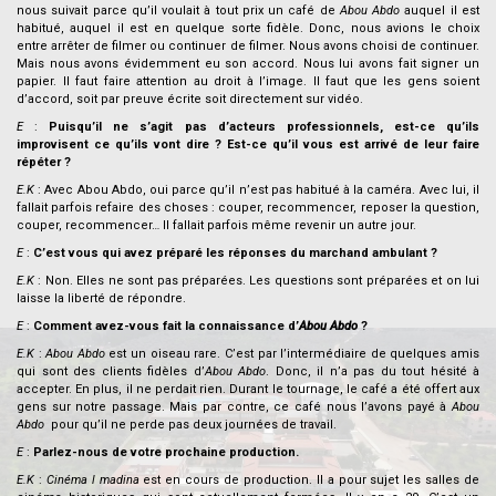
nous suivait parce qu’il voulait à tout prix un café de
Abou Abdo
auquel il est
habitué, auquel il est en quelque sorte fidèle. Donc, nous avions le choix
entre arrêter de filmer ou continuer de filmer. Nous avons choisi de continuer.
Mais nous avons évidemment eu son accord. Nous lui avons fait signer un
papier. Il faut faire attention au droit à l’image. Il faut que les gens soient
d’accord, soit par preuve écrite soit directement sur vidéo.
E
:
Puisqu’il ne s’agit pas d’acteurs professionnels, est-ce qu’ils
improvisent ce qu’ils vont dire ? Est-ce qu’il vous est arrivé de leur faire
répéter ?
E.K
: Avec Abou Abdo, oui parce qu’il n’est pas habitué à la caméra. Avec lui, il
fallait parfois refaire des choses : couper, recommencer, reposer la question,
couper, recommencer… Il fallait parfois même revenir un autre jour.
E
:
C’est vous qui avez préparé les réponses du marchand ambulant ?
E.K
: Non. Elles ne sont pas préparées. Les questions sont préparées et on lui
laisse la liberté de répondre.
E
:
Comment avez-vous fait la connaissance d’
Abou Abdo
?
E.K
:
Abou Abdo
est un oiseau rare. C’est par l’intermédiaire de quelques amis
qui sont des clients fidèles d’
Abou Abdo
. Donc, il n’a pas du tout hésité à
accepter. En plus, il ne perdait rien. Durant le tournage, le café a été offert aux
gens sur notre passage. Mais par contre, ce café nous l’avons payé à
Abou
Abdo
pour qu’il ne perde pas deux journées de travail.
E
:
Parlez-nous de votre prochaine production.
E.K
:
Cinéma l madina
est en cours de production. Il a pour sujet les salles de