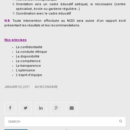
Orientation vers un cadre éducatif adéquat, si nécessaire (centre
spécialisé, école ou garderie régulière…)
Coordination avec le cadre éducatif
N.B.
Toute intervention effectuée au NCDI sera suivie d’un rapport écrit
présentant les résultats et les recommandations.
–
Nos principes
La confidentialité
La conduite éthique
La disponibilité
La compétence
La transparence
L’optimisme
L’esprit d’équipe
|
|
JANUARY 23, 2017
AU SECONDAIRE