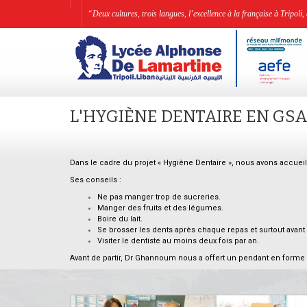
“Deux cultures, trois langues, l’excellence à la française à Tripo
L'HYGIÈNE DENTAIRE EN GS
Dans le cadre du projet « Hygiène Dentaire », nous avons accueil
Ses conseils :
Ne pas manger trop de sucreries.
Manger des fruits et des légumes.
Boire du lait.
Se brosser les dents après chaque repas et surtout avant 
Visiter le dentiste au moins deux fois par an.
Avant de partir, Dr Ghannoum nous a offert un pendant en forme
–