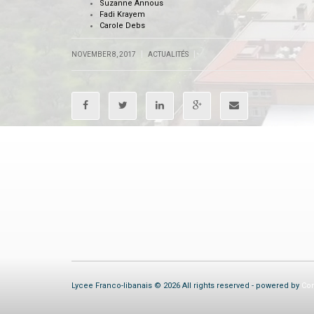
Suzanne Annous
Fadi Krayem
Carole Debs
|
|
NOVEMBER 8, 2017
ACTUALITÉS
Lycee Franco-libanais © 2026 All rights reserved - powered by
Com