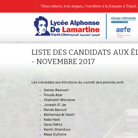
“Deux cultures, trois langues, l’excellence à la française à Tripo
LISTE DES CANDIDATS AUX É
- NOVEMBRE 2017
Les candidats aux élections du comité des parents sont:
Samar Assoum
Houda Azar
Chahideh Menassa
Joseph El Jar
Randa Baroud
Mohamad Al Saleh
Katia Harb
Sana Hafez
Karim Ghandour
Maya Dufrene