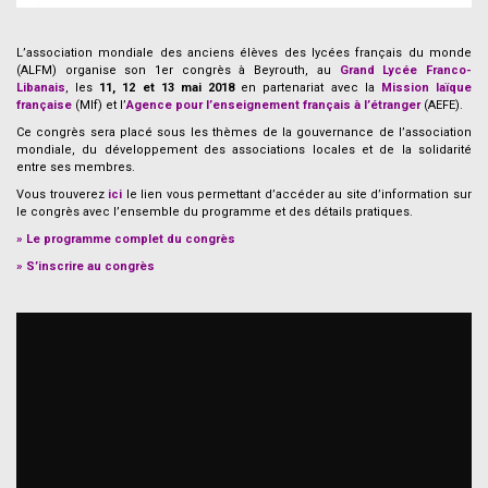
.
L’association mondiale des anciens élèves des lycées français du monde
(ALFM) organise son 1er congrès à Beyrouth, au
Grand Lycée Franco-
Libanais
, les
11, 12 et 13 mai 2018
en partenariat avec la
Mission laïque
française
(Mlf) et l’
Agence pour l’enseignement français à l’étranger
(AEFE).
Ce congrès sera placé sous les thèmes de la gouvernance de l’association
mondiale, du développement des associations locales et de la solidarité
entre ses membres.
Vous trouverez
ici
le lien vous permettant d’accéder au site d’information sur
le congrès avec l’ensemble du programme et des détails pratiques.
»
Le programme complet du congrès
»
S’inscrire au congrès
.