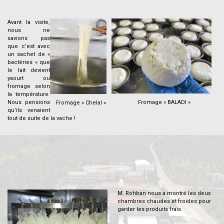
Avant la visite,
nous ne
savions pas
que c’est avec
un sachet de «
bactéries » que
le lait devient
yaourt ou
fromage selon
la température.
Fromage « BALADI »
Nous pensions
Fromage « Chelal »
qu’ils venaient
tout de suite de la vache !
.
.
.
.
.
M. Rohban nous a montré les deux
chambres chaudes et froides pour
garder les produits frais.