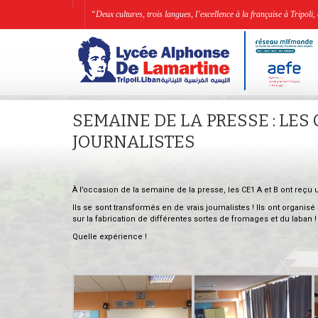
“Deux cultures, trois langues, l’excellence à la française à Tripo
SEMAINE DE LA PRESSE : LES
JOURNALISTES
À l’occasion de la semaine de la presse, les CE1 A et B ont reçu 
Ils se sont transformés en de vrais journalistes ! Ils ont organis
sur la fabrication de différentes sortes de fromages et du laban !
Quelle expérience !
.