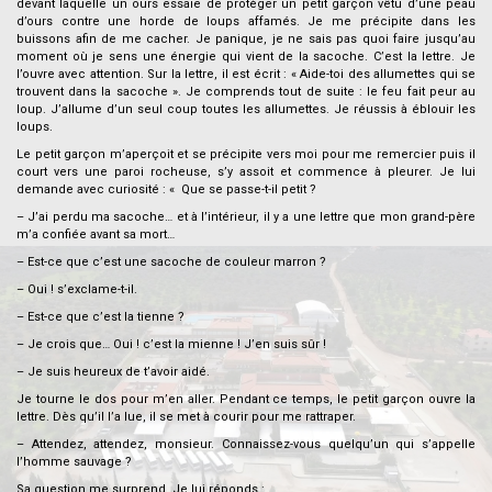
devant laquelle un ours essaie de protéger un petit garçon vêtu d’une peau
d’ours contre une horde de loups affamés. Je me précipite dans les
buissons afin de me cacher. Je panique, je ne sais pas quoi faire jusqu’au
moment où je sens une énergie qui vient de la sacoche. C’est la lettre. Je
l’ouvre avec attention. Sur la lettre, il est écrit : « Aide-toi des allumettes qui se
trouvent dans la sacoche ». Je comprends tout de suite : le feu fait peur au
loup. J’allume d’un seul coup toutes les allumettes. Je réussis à éblouir les
loups.
Le petit garçon m’aperçoit et se précipite vers moi pour me remercier puis il
court vers une paroi rocheuse, s’y assoit et commence à pleurer. Je lui
demande avec curiosité : « Que se passe-t-il petit ?
– J’ai perdu ma sacoche… et à l’intérieur, il y a une lettre que mon grand-père
m’a confiée avant sa mort…
– Est-ce que c’est une sacoche de couleur marron ?
– Oui ! s’exclame-t-il.
– Est-ce que c’est la tienne ?
– Je crois que… Oui ! c’est la mienne ! J’en suis sûr !
– Je suis heureux de t’avoir aidé.
Je tourne le dos pour m’en aller. Pendant ce temps, le petit garçon ouvre la
lettre. Dès qu’il l’a lue, il se met à courir pour me rattraper.
– Attendez, attendez, monsieur. Connaissez-vous quelqu’un qui s’appelle
l’homme sauvage ?
Sa question me surprend. Je lui réponds :