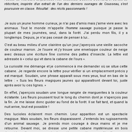
réécriture, inspirée d’un extrait de l’un des derniers ouvrages de Cousseau, s’est
poursuivie en classe. Résultat : des récits passionnants !
.
Je suis un jeune homme curieux, je n’ai pas d’amis mais j’aime vivre avec les
animaux. Tout le monde m’appelle
l’homme sauvage
puisque je passe la
plupart de mes journées, seul, dans la forêt. J’ai perdu mon fils, il y a
longtemps. Depuis, je n’ai pas cessé de penser à lui…
C’est au beau milieu d’une clairière qu’un jour j’aperçois une vieille sacoche
de couleur marron. Je l’ouvre et j’y trouve une enveloppe couleur de neige
avec dessus une écriture fine comme des pattes d’insecte. La lettre est
adressée à « celui qui vit dans la cabane de l’ours ».
La curiosité me démange et je commence à me demander où se situe cette
cabane. Je regarde encore la lettre pour vérifier si un emplacement précis y
est marqué. Soudain, une phrase apparaît sous mes yeux, tout en bas de la
lettre : « Suis les fleurs magiques jaunes qui apparaîtront devant toi, juste
après avoir lu ces lignes. »
En effet, j’aperçois soudain une longue rangée de marguerites à la couleur
éclatante. Les fleurs poussent tout le long du chemin dont je n’aperçois pas
la fin. Je me laisse donc guider au fond de la forêt. Il se fait tard, et quand la
nuit arrive, tout est possible !
Des lucioles éclairent mon chemin. Leur apparition est un spectacle
magique. Mais soudain, les fleurs disparaissent. J’entends les rugissements
d’un animal sauvage. Je prends mon courage à deux mains et je me
retourne. Devant moi, se dresse une petite cabane mystérieuse en bois