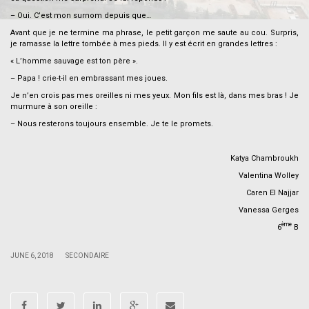
– Oui. C’est mon surnom depuis que…
Avant que je ne termine ma phrase, le petit garçon me saute au cou. Surpris,
je ramasse la lettre tombée à mes pieds. Il y est écrit en grandes lettres :
« L’homme sauvage est ton père ».
– Papa ! crie-t-il en embrassant mes joues.
Je n’en crois pas mes oreilles ni mes yeux. Mon fils est là, dans mes bras ! Je
murmure à son oreille :
– Nous resterons toujours ensemble. Je te le promets.
Katya Chambroukh
Valentina Wolley
Caren El Najjar
Vanessa Gerges
ème
6
B
|
|
JUNE 6, 2018
SECONDAIRE