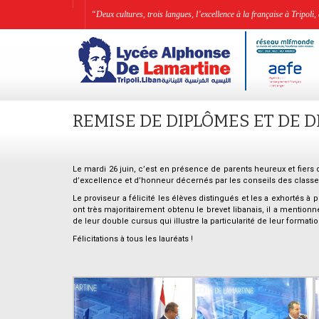
“Deux cultures, trois langues, l’excellence à la française à Tripo
REMISE DE DIPLÔMES ET DE DI
Le mardi 26 juin, c’est en présence de parents heureux et fiers q
d’excellence et d’honneur décernés par les conseils des classes
Le proviseur a félicité les élèves distingués et les a exhortés 
ont très majoritairement obtenu le brevet libanais, il a mention
de leur double cursus qui illustre la particularité de leur format
Félicitations à tous les lauréats !
.