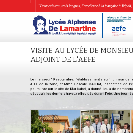
“Deux cultures, trois langues, l’excellence à la française à Tripo
VISITE AU LYCÉE DE MONSIE
ADJOINT DE L'AEFE
Le mercredi 19 septembre, l’établissement a eu l’honneur de re
AEFE de la zone, et Mme Pascale MATERA, Inspectrice de l’édu
poursuivre sur le site de Kfar Kahel, a donné lieu à de nombreus
découvrir les derniers travaux effectués durant l’été. Une journ
.