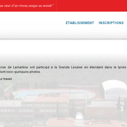
li, au cœur d’un réseau unique au monde”
ÉTABLISSEMENT
INSCRIPTIONS
onse de Lamartine ont participé à la Grande Lessive en étendant dans le lycée
 dont voici quelques photos.
r travail.