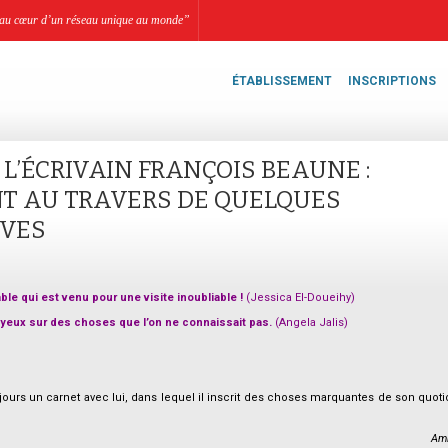
li, au cœur d’un réseau unique au monde”
ÉTABLISSEMENT
INSCRIPTIONS
L’ÉCRIVAIN FRANÇOIS BEAUNE :
T AU TRAVERS DE QUELQUES
ÈVES
ble qui est venu pour une visite inoubliable !
(Jessica El-Doueihy)
 yeux sur des choses que l’on ne connaissait pas.
(Angela Jalis)
oujours un carnet avec lui, dans lequel il inscrit des choses marquantes de son quoti
Ami