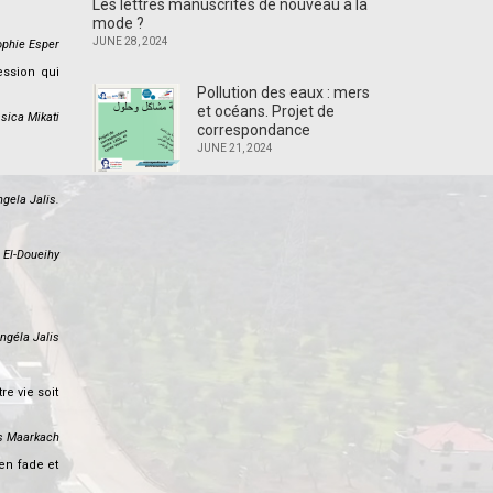
Les lettres manuscrites de nouveau à la
mode ?
JUNE 28, 2024
ophie Esper
ession qui
Pollution des eaux : mers
et océans. Projet de
sica Mikati
correspondance
JUNE 21, 2024
gela Jalis.
 El-Doueihy
ngéla Jalis
re vie soit
s Maarkach
ien fade et