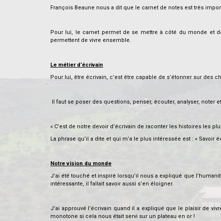
François Beaune nous a dit que le carnet de notes est très impo
Pour lui, le carnet permet de se mettre à côté du monde et de 
permettent de vivre ensemble.
Le métier d’écrivain
Pour lui, être écrivain, c’est être capable de s’étonner sur des 
Il faut se poser des questions, penser, écouter, analyser, noter e
« C’est de notre devoir d’écrivain de raconter les histoires les p
La phrase qu’il a dite et qui m’a le plus intéressée est : « Savoir é
Notre vision du monde
J’ai été touché et inspiré lorsqu’il nous a expliqué que l’humanit
intéressante, il fallait savoir aussi s’en éloigner.
J’ai approuvé l’écrivain quand il a expliqué que le plaisir de v
monotone si cela nous était servi sur un plateau en or !