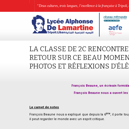
“Deux cultures, trois langues, l’excellence à la française à Tripo
LA CLASSE DE 2C RENCONTRE 
RETOUR SUR CE BEAU MOMEN
PHOTOS ET RÉFLEXIONS D’ÉL
François Beaune, un écrivain formida
François Beaune nous a ouvert les
Le carnet de notes
ème
François Beaune nous a expliqué que depuis la 6
, il porte t
il peut regarder le monde avec un esprit critique.