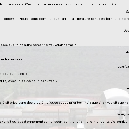
rtant dans sa vie. C’est une manière de se déconnecter un peu de la société.
S
l’observer. Nous avons compris que l’art et la littérature sont des formes d’expr
Jes
choses que toute autre personne trouverait normale.
An
t enfin…raconter.
Jessica
lus douloureuses. »
crire, c’est un pouvoir sur les autres. »
A
é était prise dans des problématiques et des priorités, mais que si on voulait que not
Françoi
ivre venait du questionnement sur la façon dont fonctionne le monde. La vie serait b