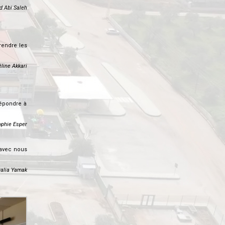
d Abi Saleh
rendre les
line Akkari
 répondre à
ophie Esper
 avec nous
alia Yamak