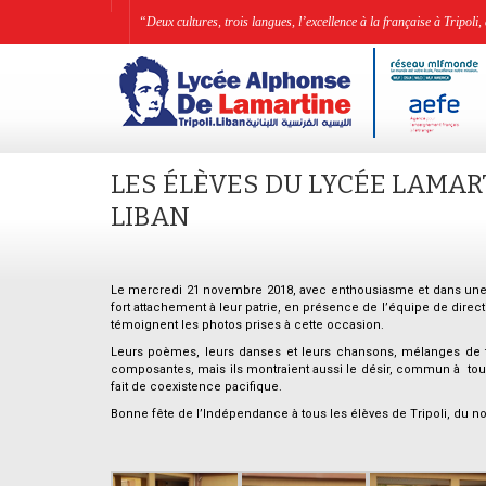
“Deux cultures, trois langues, l’excellence à la française à Tripo
LES ÉLÈVES DU LYCÉE LAMAR
LIBAN
Le mercredi 21 novembre 2018, avec enthousiasme et dans une am
fort attachement à leur patrie, en présence de l’équipe de dir
témoignent les photos prises à cette occasion.
Leurs poèmes, leurs danses et leurs chansons, mélanges de trad
composantes, mais ils montraient aussi le désir, commun à tous 
fait de coexistence pacifique.
Bonne fête de l’Indépendance à tous les élèves de Tripoli, du nor
.