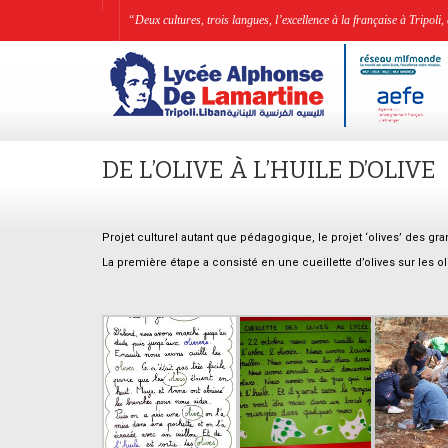
“Deux cultures, trois langues, l’excellence à la française à Tripo
DE L’OLIVE À L’HUILE D’OLIVE
Projet culturel autant que pédagogique, le projet ‘olives’ des gran
La première étape a consisté en une cueillette d’olives sur les oli
.