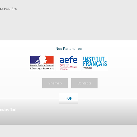
|
RANSPORTÉES
Nos Partenaires
Sitemap
Contacts
TOP
piac Sarl