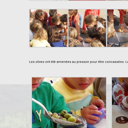
.
Les olives ont été amenées au pressoir pour être concassées. Les
.