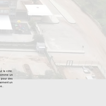
r la côte.
t comme un
s pour des
raiment un
ns…