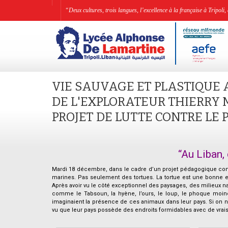
“Deux cultures, trois langues, l’excellence à la française à Tripo
VIE SAUVAGE ET PLASTIQUE 
DE L'EXPLORATEUR THIERRY 
PROJET DE LUTTE CONTRE LE 
“Au Liban,
Mardi 18 décembre, dans le cadre d’un projet pédagogique conce
marines. Pas seulement des tortues. La tortue est une bonne en
Après avoir vu le côté exceptionnel des paysages, des milieux 
comme le Tabsoun, la hyène, l’ours, le loup, le phoque moine,
imaginaient la présence de ces animaux dans leur pays. Si on ne 
vu que leur pays possède des endroits formidables avec de vrais
.