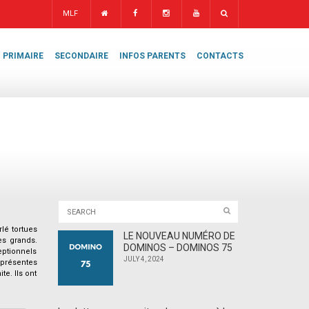
MLF
PRIMAIRE
SECONDAIRE
INFOS PARENTS
CONTACTS
lé tortues
LE NOUVEAU NUMÉRO DE
es grands.
DOMINOS – DOMINOS 75
eptionnels
JULY 4, 2024
 présentes
e. Ils ont