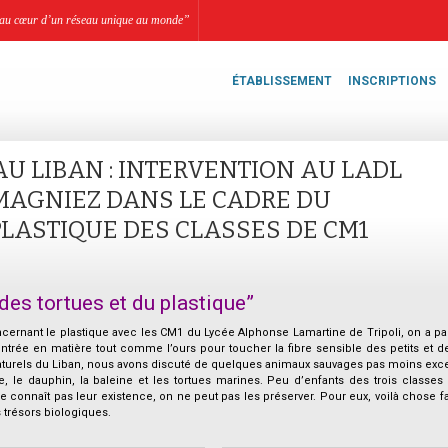
li, au cœur d’un réseau unique au monde”
ÉTABLISSEMENT
INSCRIPTIONS
AU LIBAN : INTERVENTION AU LADL
MAGNIEZ DANS LE CADRE DU
PLASTIQUE DES CLASSES DE CM1
 des tortues et du plastique”
rnant le plastique avec les CM1 du Lycée Alphonse Lamartine de Tripoli, on a par
trée en matière tout comme l’ours pour toucher la fibre sensible des petits et d
naturels du Liban, nous avons discuté de quelques animaux sauvages pas moins exc
 le dauphin, la baleine et les tortues marines. Peu d’enfants des trois classes
connaît pas leur existence, on ne peut pas les préserver. Pour eux, voilà chose fait
 trésors biologiques.