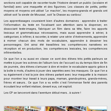
sections soit capable de raconter toute l’histoire devant un public (scolaire et
familial) avec une maquette et des figurines. Les classes de petits, petits-
moyens et moyens ont utilisé ‘Le machin’, les moyens-grands et grands ont
utilisé soit ‘la sieste de Moussa’, soit ‘la Chasse au caribou’.
Les apprentissages couvraient bien d’autres domaines : apprendre à traiter
l’information du texte en focalisant son attention sans la disperser, en
dissociant texte-images, fabriquer un film dans sa tête, faire les apports
lexicaux et grammaticaux nécessaires, mais aussi apprendre à sérier, à
catégoriser, à inférer, à raconter, à relater une série d’événements, apprendre
à mimer chacun des mots de vocabulaire, apprendre à dessiner les
personnages. Ont ainsi été travaillées les compétences narratives en
réception et en production, les compétences lexicales, les compétences
inférentielles.
Ce que l’on a vu aussi en classe ce sont des élèves très petits parleurs se
mettre à jouer les scènes de l’album lors de l’accueil ou du temps libre de fin
de journée, des élèves s’amuser à dire et redire le vocabulaire appris grâce à
la boîte à mots, d’autres à jouer des saynètes avec les masques. Ce que l’on a
vu également c’est la joie des élèves partant avec leur maquette à la maison
pour montrer leur travail à leurs papa, maman, grands-pères, grands-mères,
frères et sœurs… Ce que l’on a vu enfin c’est l’immense fierté des parents
écoutant leur enfant réaliser, devant eux, cet exploit.
Les CP se lanceront dans l’aventure début mars… à suivre !
.