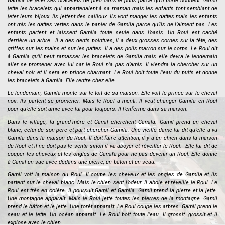
Gamila de jeter ses bracelets de pied dans le puits parce qu’il porte bonheur. Gamil
jette les bracelets qui appartenaient à sa maman mais les enfants font semblant de
jeter leurs bijoux. Ils jettent des cailloux. Ils vont manger les dattes mais les enfants
ont mis les dattes vertes dans le panier de Gamila parce qu’ils ne l’aiment pas. Les
enfants partent et laissent Gamila toute seule dans l’oasis. Un Roul est caché
derrière un arbre. Il a des dents pointues, il a deux grosses cornes sur la tête, des
griffes sur les mains et sur les pattes. Il a des poils marron sur le corps. Le Roul dit
à Gamila qu’il peut ramasser les bracelets de Gamila mais elle devra le lendemain
aller se promener avec lui car le Roul n’a pas d’amis. Il viendra la chercher sur un
cheval noir et il sera en prince charmant. Le Roul boit toute l’eau du puits et donne
les bracelets à Gamila. Elle rentre chez elle.
Le lendemain, Gamila monte sur le toit de sa maison. Elle voit le prince sur le cheval
noir. Ils partent se promener. Mais le Roul a menti. Il veut changer Gamila en Roul
pour qu’elle soit amie avec lui pour toujours. Il l’enferme dans sa maison.
Dans le village, la grand-mère et Gamil cherchent Gamila. Gamil prend un cheval
blanc, celui de son père et part chercher Gamila. Une vieille dame lui dit qu’elle a vu
Gamila dans la maison du Roul. Il doit faire attention, il y a un chien dans la maison
du Roul et il ne doit pas le sentir sinon il va aboyer et réveiller le Roul. Elle lui dit de
couper les cheveux et les ongles de Gamila pour ne pas devenir un Roul. Elle donne
à Gamil un sac avec dedans une pierre, un bâton et un seau.
Gamil voit la maison du Roul. Il coupe les cheveux et les ongles de Gamila et ils
partent sur le cheval blanc. Mais le chien sent l’odeur. Il aboie et réveille le Roul. Le
Roul est très en colère. Il poursuit Gamil et Gamila. Gamil prend la pierre et la jette.
Une montagne apparaît. Mais le Roul jette toutes les pierres de la montagne. Gamil
prend le bâton et le jette. Une forêt apparaît. Le Roul coupe les arbres. Gamil prend le
seau et le jette. Un océan apparaît. Le Roul boit toute l’eau. Il grossit, grossit et il
explose avec le chien.