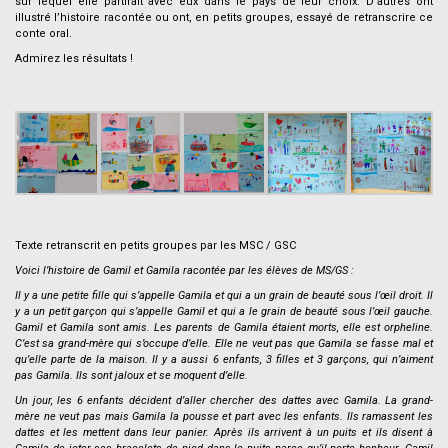
sur lequel elle partirait avec eux dans le pays de leur choix. D’autres ont
illustré l’histoire racontée ou ont, en petits groupes, essayé de retranscrire ce
conte oral.
Admirez les résultats !
.
.
Texte retranscrit en petits groupes par les MSC / GSC
Voici l’histoire de Gamil et Gamila racontée par les élèves de MS/GS :
Il y a une petite fille qui s’appelle Gamila et qui a un grain de beauté sous l’œil droit. Il
y a un petit garçon qui s’appelle Gamil et qui a le grain de beauté sous l’œil gauche.
Gamil et Gamila sont amis. Les parents de Gamila étaient morts, elle est orpheline.
C’est sa grand-mère qui s’occupe d’elle. Elle ne veut pas que Gamila se fasse mal et
qu’elle parte de la maison. Il y a aussi 6 enfants, 3 filles et 3 garçons, qui n’aiment
pas Gamila. Ils sont jaloux et se moquent d’elle.
Un jour, les 6 enfants décident d’aller chercher des dattes avec Gamila. La grand-
mère ne veut pas mais Gamila la pousse et part avec les enfants. Ils ramassent les
dattes et les mettent dans leur panier. Après ils arrivent à un puits et ils disent à