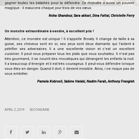
gagner toutes les batailles pour la défendre. Ce monstre a aussi un pouvoir
magique : il exaucera chaque jour trois de vos vœux.
Noha Ghandour, Sara akkari, Dina Fattal, Christelle Ferry
.
Un monstre extraordinaire à vendre, à excellent prix !
Attention, ce monstre est unique ! Il s’appelle Browly. Il change de taille à sa
guise, ses cheveux sont en or, ses yeux sont deux diamants qui l’aident à
pétrifier ses adversaires. Il a une excellente vision et c’est un excellent
cuisinier. Il peut vous préparer tous les plats que vous souhaitez. Il n’est pas
très gourmand, il se nourrit des moustiques qui dérangent les enfants la nuit.
Il a beaucoup d’énergie et il est très courageux. Il peut vous défendre lorsque
vous êtes en danger. Quand il dort, il devient invisible. Ainsi, i ne risque pas de
vous embêter.
Pamela Kobrosli, Sabine Halabi, Nadim Farah, Anthony Frangieh
.
.
|
|
APRIL 2, 2019
SECONDAIRE