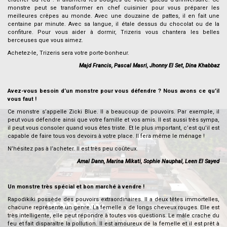
monstre peut se transformer en chef cuisinier pour vous préparer les
meilleures crêpes au monde. Avec une douzaine de pattes, il en fait une
centaine par minute. Avec sa langue, il étale dessus du chocolat ou de la
confiture. Pour vous aider à dormir, Trizeris vous chantera les belles
berceuses que vous aimez.
Achetez-le, Trizeris sera votre porte-bonheur.
Majd Francis, Pascal Masri, Jhonny El Set, Dina Khabbaz
.
Avez-vous besoin d’un monstre pour vous défendre ? Nous avons ce qu’il
vous faut !
Ce monstre s’appelle Zicki Blue. Il a beaucoup de pouvoirs. Par exemple, il
peut vous défendre ainsi que votre famille et vos amis. Il est aussi très sympa,
il peut vous consoler quand vous êtes triste. Et le plus important, c’est qu’il est
capable de faire tous vos devoirs à votre place. Il fera même le ménage !
N’hésitez pas à l’acheter. Il est très peu coûteux.
Amal Dann, Marina Mikati, Sophie Nauphal, Leen El Sayed
.
Un monstre très spécial et bon marché à vendre !
Rapodikiki possède des pouvoirs extraordinaires. Il a deux têtes immortelles,
chacune représente un genre. La femelle a de longs cheveux rouges. Elle est
très intelligente, elle peut répondre à toutes vos questions. Le mâle crache du
feu et fait disparaître la pollution. Il est amoureux de la femelle et il est prêt à