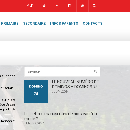
MLF
PRIMAIRE
SECONDAIRE
INFOS PARENTS
CONTACTS
 sur cette
LE NOUVEAU NUMÉRO DE
DOMINOS – DOMINOS 75
t serait-il
JULY 4, 2024
 qui a été
tion de nos
omplot –
la
Les lettres manuscrites de nouveau à la
mode ?
ilosophie.
JUNE 28, 2024