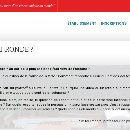
li, au cœur d’un réseau unique au monde”
ÉTABLISSEMENT
INSCRIPTIONS
T RONDE ?
ronde ? Ou est-ce la plus ancienne
fake news
de l’histoire ?
question de la forme de la terre : Comment répondre à ceux qui ont des doutes
®
uvrir sur
youtube
ou autre, qui dit vrai ? Pourquoi une vidéo ou un article sur interne
il croire tout ce que disent les enseignants ?
’est, en réalité, la question de l’esprit critique et de la démarche rationnelle
ue
? Sur quels ressorts repose la persuasion –
importance des passions dans la forma
t la vérifier –
recouper les sources
? Quels sont les éléments qui constituent un c
Félix Tourmente, professeur de ph