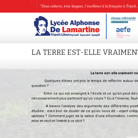
“Deux cultures, trois langues, l’excellence à la française à Tripo
LA TERRE EST-ELLE VRAIMEN
La terre est-elle vraiment 
Quelques élèves ont pris le temps de réfléchir autour de la 
question ?
Entre ce qui est enseigné à l’école et ce qu’on peut déco
nécessairement plus pertinent qu’un cours ? Ou à l’inverse, faut-
A travers l’analyse des arguments des différentes positions, c
étudiée : est-il bon de douter de ce qu’on nous dit –
esprit critiq
opinions
? Comment juger de la valeur d’une information, commen
mise en récit et l’intérêt à ce récit
?
.