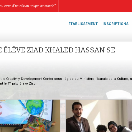
li, au cœur d’un réseau unique au monde”
ÉTABLISSEMENT
INSCRIPTIONS
E ÉLÈVE ZIAD KHALED HASSAN SE
e Creativity Development Center sous l’égide du Ministère libanais de la Culture, n
er
nt le 1
prix. Bravo Ziad !