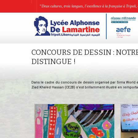
“Deux cultures, trois langues, l’excellence à la française à Tripo
CONCOURS DE DESSIN : NOTR
DISTINGUE !
Dans le cadre du concours de dessin organisé par Sima World et l
Ziad Khaled Hassan (CE2B) s’est brillamment illustré en remporta
.