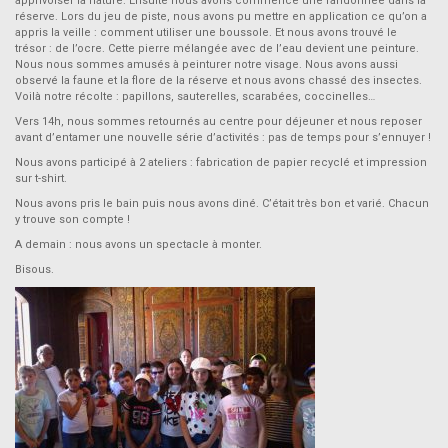
apprivoiser la nature. Ensuite nous avons commencé une randonnée dans la
réserve. Lors du jeu de piste, nous avons pu mettre en application ce qu’on a
appris la veille : comment utiliser une boussole. Et nous avons trouvé le
trésor : de l’ocre. Cette pierre mélangée avec de l’eau devient une peinture.
Nous nous sommes amusés à peinturer notre visage. Nous avons aussi
observé la faune et la flore de la réserve et nous avons chassé des insectes.
Voilà notre récolte : papillons, sauterelles, scarabées, coccinelles…
Vers 14h, nous sommes retournés au centre pour déjeuner et nous reposer
avant d’entamer une nouvelle série d’activités : pas de temps pour s’ennuyer !
Nous avons participé à 2 ateliers : fabrication de papier recyclé et impression
sur t-shirt.
Nous avons pris le bain puis nous avons diné. C’était très bon et varié. Chacun
y trouve son compte !
A demain : nous avons un spectacle à monter.
Bisous.