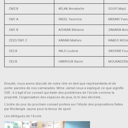
CM2 B
AFLAK Annabelle
SOUFI Majd
CM1 A
FADEL Yasmina
MEKARI Yvan
CM1 B
ACHKAR Mélanie
ZAKARIA Ami
CE2C/CM1 C
KARAM Mathéo
KAADO MOU
CE2 A
NAJI Loubna
SASSINE Fou
CE2 B
HARROUK Karim
MOUKADDEM
Ensuite, nous avons discuté de notre rôle en tant que représentants et de
porte- paroles de nos camarades. Mme Jamal nous a expliqué ce que signifie
CVE ; il s’agit d’un conseil qui traite des problèmes de l’école comme la
propreté, l’organisation des espaces de jeux, le tri des déchets…
L’ordre du jour du prochain conseil portera sur l’étude des propositions faites
par Rectangle Jaune pour la tenue de sport.
Les délégués de l’école