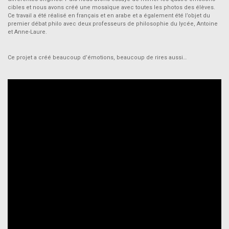
cibles et nous avons créé une mosaïque avec toutes les photos des élèves.
Ce travail a été réalisé en français et en arabe et a également été l’objet du
premier débat philo avec deux professeurs de philosophie du lycée, Antoine
et Anne-Laure.
Ce projet a créé beaucoup d’émotions, beaucoup de rires aussi…