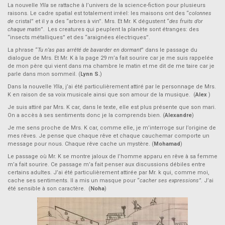
La nouvelle
Ylla
se rattache à l’univers de la science-fiction pour plusieurs
raisons. Le cadre spatial est totalement irréel: les maisons ont des “
colonnes
de
cristal” et il y a des “arbres à vin”. Mrs. Et Mr. K dégustent “
des fruits d’or
chaque matin
”. Les creatures qui peuplent la planète sont étranges: des
“insects métalliques” et des “araignées électriques”.
La phrase “
Tu n’as pas arrêté de bavarder en dormant
” dans le passage du
dialogue de Mrs. Et Mr. K à la page 29 m’a fait sourire car je me suis rappelée
de mon père qui vient dans ma chambre le matin et me dit de me taire car je
parle dans mon sommeil. (
Lynn S.
)
Dans la nouvelle
Ylla
, j’ai été particulièrement attiré par le personnage de Mrs.
K en raison de sa voix musicale ainsi que son amour de la musique. (
Alex
)
Je suis attiré par Mrs. K car, dans le texte, elle est plus présente que son mari.
On a accès à ses sentiments donc je la comprends bien. (
Alexandre
)
Je me sens proche de Mrs. K car, comme elle, je m’interroge sur l’origine de
mes rêves. Je pense que chaque rêve et chaque cauchemar comporte un
message pour nous. Chaque rêve cache un mystère. (
Mohamad
)
Le passage où Mr. K se montre jaloux de l’homme apparu en rêve à sa femme
m’a fait sourire. Ce passage m’a fait penser aux discussions débiles entre
certains adultes. J’ai été particulièrement attirée par Mr. k qui, comme moi,
cache ses sentiments. Il a mis un masque pour “
cacher ses expressions”
. J’ai
été sensible à son caractère. (
Noha
)