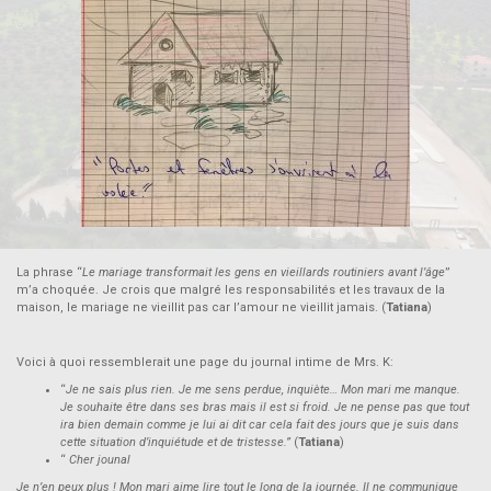
La phrase “
Le mariage transformait les gens en vieillards routiniers avant l’âge
”
m’a choquée. Je crois que malgré les responsabilités et les travaux de la
maison, le mariage ne vieillit pas car l’amour ne vieillit jamais. (
Tatiana
)
Voici à quoi ressemblerait une page du journal intime de Mrs. K:
“
Je ne sais plus rien.
Je me sens perdue, inquiète… Mon mari me manque.
Je souhaite être dans ses bras mais il est si froid. Je ne pense pas que tout
ira bien demain comme je lui ai dit car cela fait des jours que je suis dans
cette situation d’inquiétude et de tristesse.”
(
Tatiana
)
“
Cher jounal
Je n’en peux plus ! Mon mari aime lire tout le long de la journée. Il ne communique