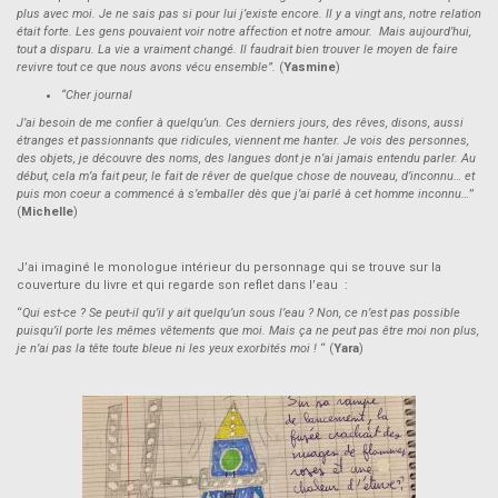
plus avec moi. Je ne sais pas si pour lui j’existe encore. Il y a vingt ans, notre relation
était forte. Les gens pouvaient voir notre affection et notre amour.
Mais aujourd’hui,
tout a disparu. La vie a vraiment changé. Il faudrait bien trouver le moyen de faire
revivre tout ce que nous avons vécu ensemble”.
(
Yasmine
)
“Cher journal
J’ai besoin de me confier à quelqu’un. Ces derniers jours, des rêves, disons, aussi
étranges et passionnants que ridicules, viennent me hanter. Je vois des personnes,
des objets, je découvre des noms, des langues dont je n’ai jamais entendu parler. Au
début, cela m’a fait peur, le fait de rêver de quelque chose de nouveau, d’inconnu… et
puis mon coeur a commencé à s’emballer dès que j’ai parlé à cet homme inconnu…
”
(
Michelle
)
J’ai imaginé le monologue intérieur du personnage qui se trouve sur la
couverture du livre et qui regarde son reflet dans l’eau :
“
Qui est-ce ? Se peut-il qu’il y ait quelqu’un sous l’eau ? Non, ce n’est pas possible
puisqu’il porte les mêmes vêtements que moi. Mais ça ne peut pas être moi non plus,
je n’ai pas la tête toute bleue ni les yeux exorbités moi !
“ (
Yara
)