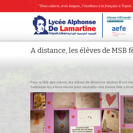
“Deux cultures, trois langues, l’excellence à la française à Tripo
A distance, les élèves de MSB
Pour la fête des mères, les élèves de Moyenne section B ont réal
maîtresse les a tous réunis pour souhaiter une bonne fête à tou