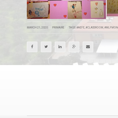
|
|
MARCH 21, 2020
PRIMAIRE
TAGS:
#AEFE
,
#CLASSROOM
,
#MLFMON