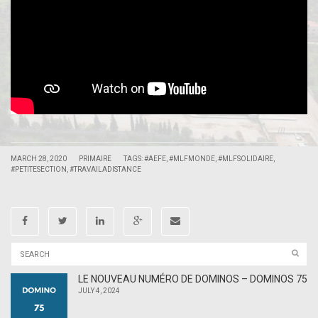
|
|
MARCH 28, 2020
PRIMAIRE
TAGS:
#AEFE
,
#MLFMONDE
,
#MLFSOLIDAIRE
,
#PETITESECTION
,
#TRAVAILADISTANCE
LE NOUVEAU NUMÉRO DE DOMINOS – DOMINOS 75
JULY 4, 2024