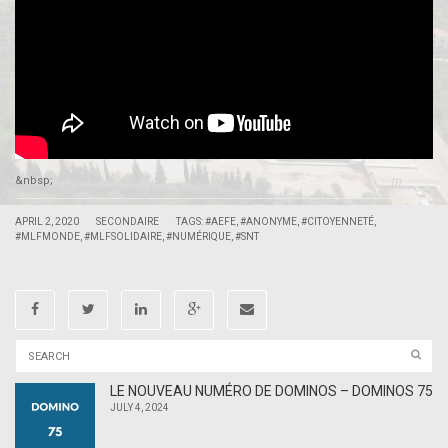
&nbsp;
|
|
APRIL 2, 2020
SECONDAIRE
TAGS:
#AEFE
,
#ANONYME
,
#CITOYENNETÉ
,
#MLFMONDE
,
#MLFSOLIDAIRE
,
#NUMÉRIQUE
,
#SNT
LE NOUVEAU NUMÉRO DE DOMINOS – DOMINOS 75
JULY 4, 2024