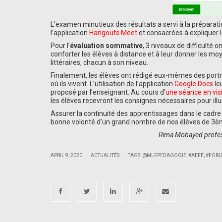
L’examen minutieux des résultats a servi à la préparat
l’application
Hangouts Meet
et consacrées à expliquer l
Pour l’
évaluation sommative
, 3 niveaux de difficulté 
conforter les élèves à distance et à leur donner les mo
littéraires, chacun à son niveau.
Finalement, les élèves ont rédigé eux-mêmes des portra
où ils vivent. L’utilisation de l’application
Google Docs
le
proposé par l’enseignant. Au cours d’
une séance en vis
les élèves recevront les consignes nécessaires pour illu
Assurer la continuité des apprentissages dans le cadre
bonne volonté d’un grand nombre de nos élèves de 3ème 
Rima Mobayed profess
|
|
APRIL 9, 2020
ACTUALITÉS
TAGS:
@MLFPEDAGOGIE
,
#AEFE
,
#FOR