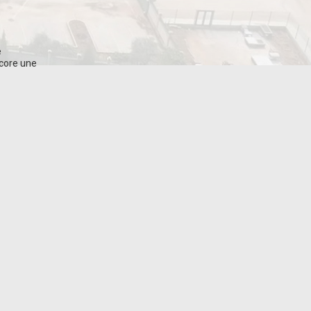
e
core une