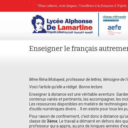
“Deux cultures, trois langues, l’excellence à la française à Tripo
Enseigner le français autreme
Mme Rima Mobayed, professeur de lettres, témoigne de l’
Voici l’article qu’elle a rédigé. Bonne lecture.
Enseigner à distance est une véritable aventure. Garder
contenus variés et pertinents, les accompagner, les inc
Les ressources disponibles en matière de technologies d
d’outils numériques divers … Il en existe pour tous les pu
Pour raison de confinement, c’est donc à distance qu’
classe de
3ème
. Le travail a démarré en dehors des qu
professeur qui a appris, au prix de longues années d’exp