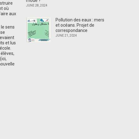
mode ?
struire
JUNE 28, 2024
nt où
faire aux
Pollution des eaux : mers
et océans. Projet de
 le sens
correspondance
ise
JUNE 21, 2024
devaient
ts et lus
’école.
 élèves,
ici,
nouvelle