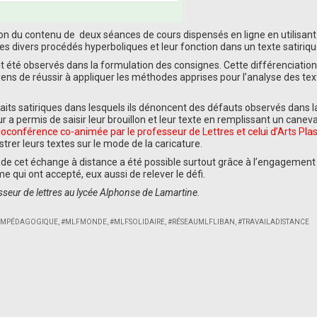
ion du contenu de deux séances de cours dispensés en ligne en utilisant
es divers procédés hyperboliques et leur fonction dans un texte satiriq
ont été observés dans la formulation des consignes. Cette différenciation
yens de réussir à appliquer les méthodes apprises pour l’analyse des te
its satiriques dans lesquels ils dénoncent des défauts observés dans l
ur a permis de saisir leur brouillon et leur texte en remplissant un canev
ioconférence co-animée par le professeur de Lettres et celui d’Arts Pla
strer leurs textes sur le mode de la caricature.
 de cet échange à distance a été possible surtout grâce à l’engagement 
qui ont accepté, eux aussi de relever le défi.
eur de lettres au lycée Alphonse de Lamartine.
UMPÉDAGOGIQUE
,
#MLFMONDE
,
#MLFSOLIDAIRE
,
#RÉSEAUMLFLIBAN
,
#TRAVAILADISTANCE