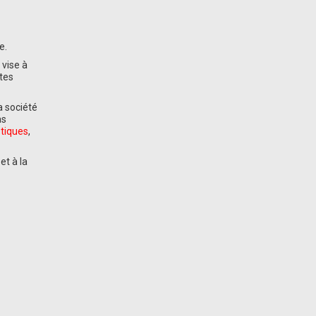
ue.
 vise à
xtes
a société
as
stiques
,
et à la