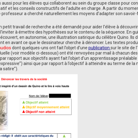
 aussi pour les élèves qui collaborent au sein du groupe classe pour con
atif et les conseils constructifs de l’adulte en charge. A partir du mome
le professeur a cherché naturellement les moyens d’adapter son savoir-
Un petit travail de recherche a été demandé pour aider l’élève à découvrir
’inviter à émettre des hypothèses sur le contenu de la séquence. En gu
découvert, en autonomie, une illustration satirique du célèbre Quino. Ils 
tent en avant ce que le dessinateur cherche à dénoncer. Les textes produi
audios
dont quelques-uns ont fait l’objet d’une
publication
sur le site de l
viduelle (voir modèle ci-dessous) ont été renvoyées par mail à chacun des
 rapport aux objectifs ayant fait l’objet d’un apprentissage préalable (
expressive”) ainsi que par rapport à l’objectif à atteindre au terme de la 
 satire”).