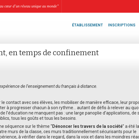
li, au cœur d’un réseau unique au monde”
ÉTABLISSEMENT
INSCRIPTIONS
nt, en temps de confinement
expérience de l’enseignement du français à distance.
 le contact avec ses élèves, les mobiliser de manière efficace, leur pro
iter à progresser chacun à son rythme… autant de défis à relever au quot
e l’éducation ne manquent pas : une large panoplie d’applications, de s
blics, tous les goûts et tous les besoins.
une séquence sur le thème “
Dénoncer les travers de la société
” a été 
atre murs de la classe, ces murs traditionnellement sécurisants pour le
érience, à vérifier dans le regard, dans la voix et dans les moindres réa