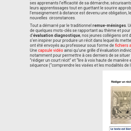
ses apprenants l’efficacité de sa démarche; sécurisants
leurs apprentissages tout en guettant le sourire approb
l’enseignement à distance est devenu une obligation, 
nouvelles circonstances.
Tout a démarré par le traditionnel
remue-méninges
. 
de quelques mots-clés se rapportant au thème et pour l
d’
évaluation diagnostique
, nos jeunes collégiens ont 
s’en inspirer pour produire un récit dans lequel ils met
ont été envoyés au professeur sous forme de
fichiers 
Une
capsule vidéo
ainsi qu’une grille d’évaluation indi
notamment pour permettre à ces derniers de se situer par
“rédiger un court récit” et “lire à voix haute de manière 
séquence (“comprendre les visées et les modalités de la