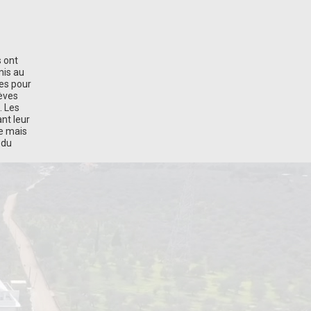
s ont
is au
es pour
èves
. Les
nt leur
te mais
 du