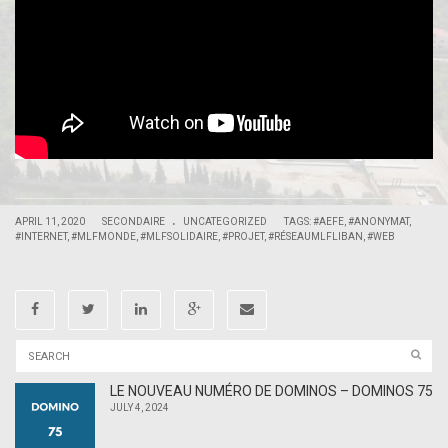
.
|
|
APRIL 11, 2020
SECONDAIRE
UNCATEGORIZED
TAGS:
#AEFE
,
#ANONYMAT
,
#INTERNET
,
#MLFMONDE
,
#MLFSOLIDAIRE
,
#PROJET
,
#RÉSEAUMLFLIBAN
,
#WEB
LE NOUVEAU NUMÉRO DE DOMINOS – DOMINOS 75
JULY 4, 2024