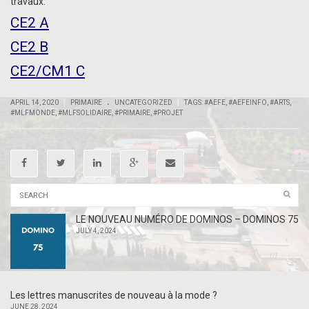
travaux:
CE2 A
CE2 B
CE2/CM1 C
.
|
|
APRIL 14, 2020
PRIMAIRE
UNCATEGORIZED
TAGS:
#AEFE
,
#AEFEINFO
,
#ARTS
,
#MLFMONDE
,
#MLFSOLIDAIRE
,
#PRIMAIRE
,
#PROJET
LE NOUVEAU NUMÉRO DE DOMINOS – DOMINOS 75
JULY 4, 2024
Les lettres manuscrites de nouveau à la mode ?
JUNE 28, 2024