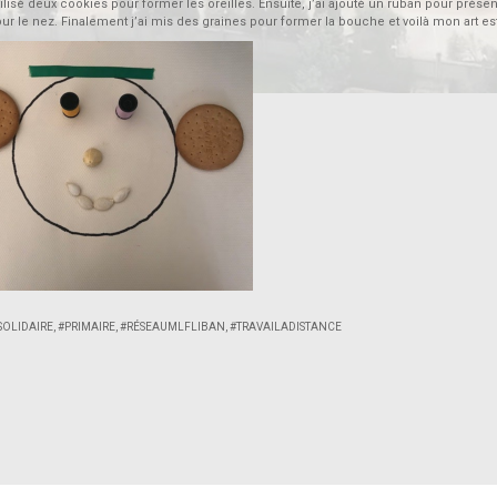
tilisé deux cookies pour former les oreilles. Ensuite, j’ai ajouté un ruban pour présen
ur le nez. Finalement j’ai mis des graines pour former la bouche et voilà mon art es
OLIDAIRE
,
#PRIMAIRE
,
#RÉSEAUMLFLIBAN
,
#TRAVAILADISTANCE