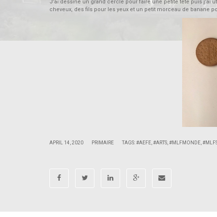
J’ai dessiné un grand cercle pour faire une petite tête puis j’ai u
cheveux, des fils pour les yeux et un petit morceau de banane po
|
|
APRIL 14, 2020
PRIMAIRE
TAGS:
#AEFE
,
#ARTS
,
#MLFMONDE
,
#MLFS