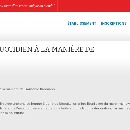
li, au cœur d’un réseau unique au monde”
ÉTABLISSEMENT
INSCRIPTIONS
UOTIDIEN À LA MANIÈRE DE
en à la manière de Domenic Bahmann.
din avec une chaise longue à partir de biscuits; un arbre fleuri avec du marshmallow 
llage et de l’eau colorée en bleu et une table en bois.Pour la décoration, j’ai mis de
de la nourriture.