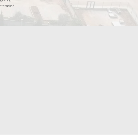
ter les
t terminé.