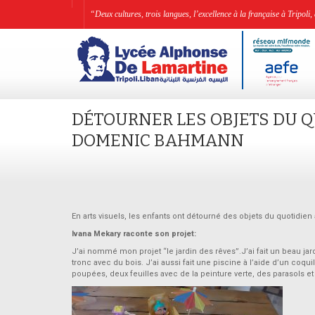
“Deux cultures, trois langues, l’excellence à la française à Tripo
DÉTOURNER LES OBJETS DU Q
DOMENIC BAHMANN
En arts visuels, les enfants ont détourné des objets du quotidi
Ivana Mekary raconte son projet:
J’ai nommé mon projet “le jardin des rêves”.J’ai fait un beau jar
tronc avec du bois. J’ai aussi fait une piscine à l’aide d’un coqui
poupées, deux feuilles avec de la peinture verte, des parasols et 