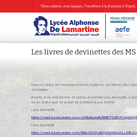
“Deux cultures, trois langues, l’excellence à la française à Tripo
Les livres de devinettes des MS
Dans le cadre de l’enseignement à distance, les élèves des class
devinettes.
A partir d’un mot donné, ils ont eu à inventer une devinette, à don
ou en arabe que ce projet de création a pris forme.
Livre des MSA:
https://read.bookcreator.com/uU5bAsvvsAZM8CTO6RCS1ejsvm
Livre des MSB:
https://read.bookcreator.com/WAcCliOQUAOjVDbjISojmLcX8h