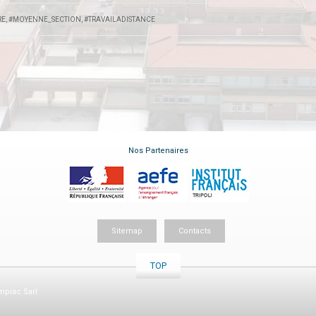
RE
,
#MOYENNE_SECTION
,
#TRAVAILADISTANCE
Nos Partenaires
Sitemap
Contacts
TOP
piac Sarl