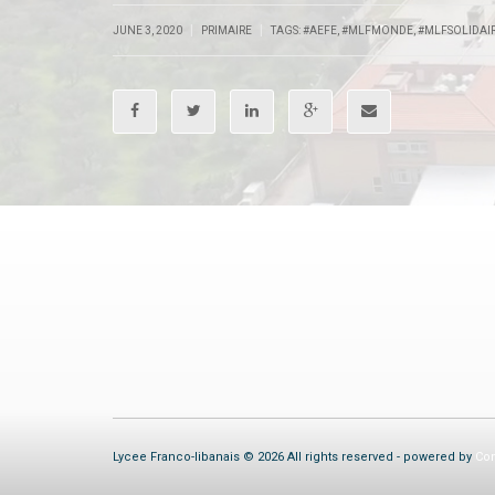
|
|
JUNE 3, 2020
PRIMAIRE
TAGS:
#AEFE
,
#MLFMONDE
,
#MLFSOLIDAI
Lycee Franco-libanais © 2026 All rights reserved - powered by
Com