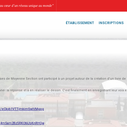
li, au cœur d’un réseau unique au monde”
ÉTABLISSEMENT
INSCRIPTIONS
es de Moyenne Section ont participé à un projet autour de la création d’un livre de
ner la réponse et à en réaliser le dessin. C’est finalement en enregistrant leur voix 
y1/eCkvb1VTTjmkimSwlVMgpg
z1/4m5am2BzSRKI36UbKnRHQw