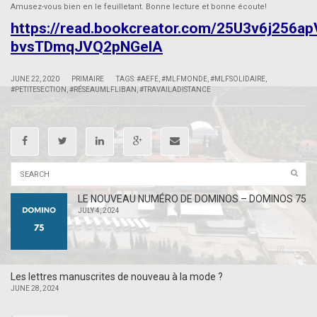
Amusez-vous bien en le feuilletant. Bonne lecture et bonne écoute!
https://read.bookcreator.com/25U3v6j256
bvsTDmqJVQ2pNGelA
|
|
JUNE 22, 2020
PRIMAIRE
TAGS:
#AEFE
,
#MLFMONDE
,
#MLFSOLIDAIRE
,
#PETITESECTION
,
#RÉSEAUMLFLIBAN
,
#TRAVAILADISTANCE
LE NOUVEAU NUMÉRO DE DOMINOS – DOMINOS 75
JULY 4, 2024
Les lettres manuscrites de nouveau à la mode ?
JUNE 28, 2024