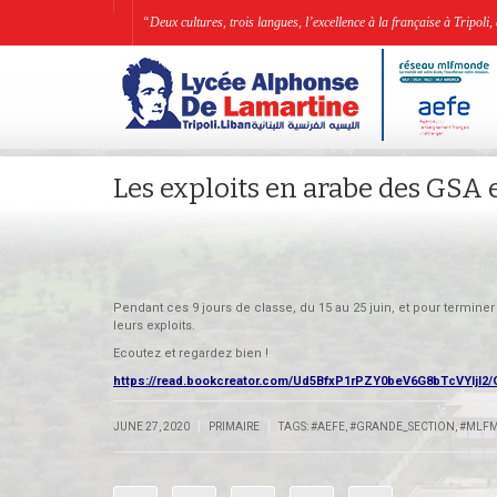
“Deux cultures, trois langues, l’excellence à la française à Tripo
Les exploits en arabe des GSA 
Pendant ces 9 jours de classe, du 15 au 25 juin, et pour termine
leurs exploits.
Ecoutez et regardez bien !
https://read.bookcreator.com/Ud5BfxP1rPZY0beV6G8bTcVYljl
|
|
JUNE 27, 2020
PRIMAIRE
TAGS:
#AEFE
,
#GRANDE_SECTION
,
#MLF