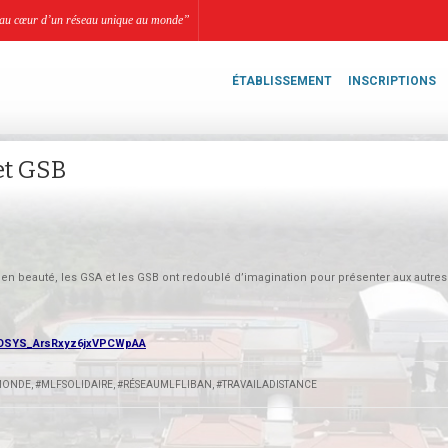
li, au cœur d’un réseau unique au monde”
ÉTABLISSEMENT
INSCRIPTIONS
et GSB
r en beauté, les GSA et les GSB ont redoublé d’imagination pour présenter aux autres
2/OSYS_ArsRxyz6jxVPCWpAA
MONDE
,
#MLFSOLIDAIRE
,
#RÉSEAUMLFLIBAN
,
#TRAVAILADISTANCE