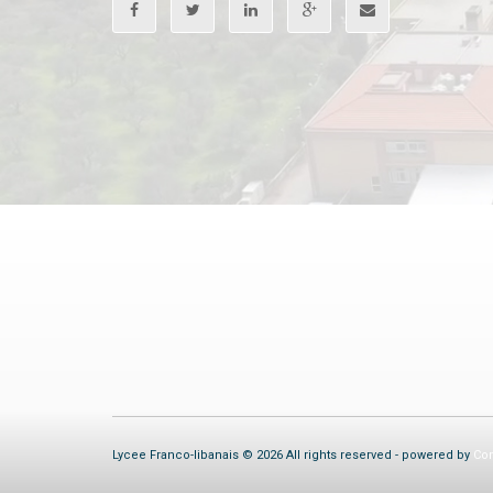
Lycee Franco-libanais © 2026 All rights reserved - powered by
Com