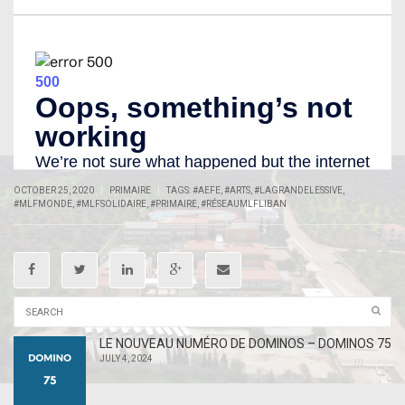
|
|
OCTOBER 25, 2020
PRIMAIRE
TAGS:
#AEFE
,
#ARTS
,
#LAGRANDELESSIVE
,
#MLFMONDE
,
#MLFSOLIDAIRE
,
#PRIMAIRE
,
#RÉSEAUMLFLIBAN
LE NOUVEAU NUMÉRO DE DOMINOS – DOMINOS 75
JULY 4, 2024