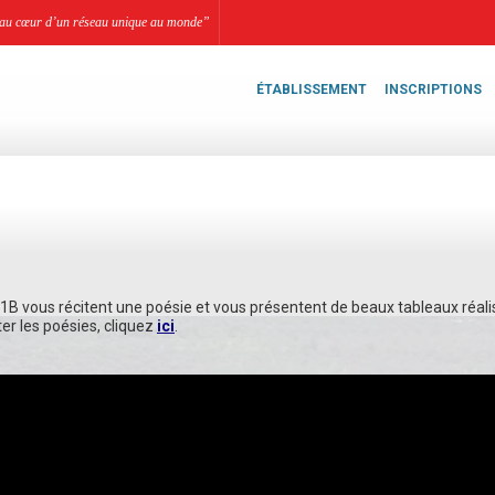
li, au cœur d’un réseau unique au monde”
ÉTABLISSEMENT
INSCRIPTIONS
B vous récitent une poésie et vous présentent de beaux tableaux réalis
er les poésies, cliquez
ici
.