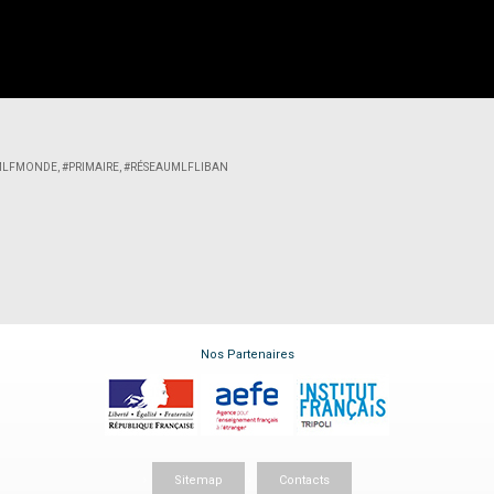
MLFMONDE
,
#PRIMAIRE
,
#RÉSEAUMLFLIBAN
Nos Partenaires
Sitemap
Contacts