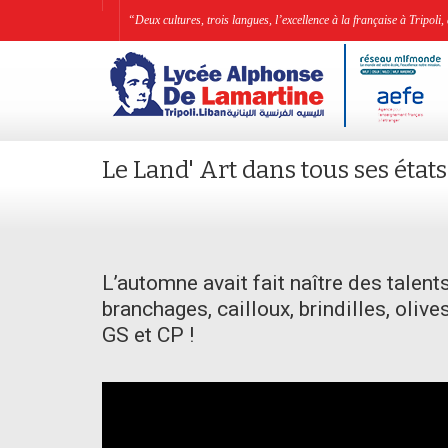
“Deux cultures, trois langues, l’excellence à la française à Tripo
Le Land' Art dans tous ses états
L’automne avait fait naître des talents
branchages, cailloux, brindilles, oliv
GS
et
CP
!