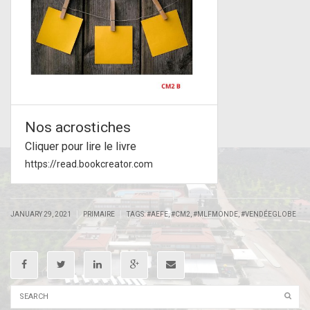
Nos acrostiches
Cliquer pour lire le livre
https://read.bookcreator.com
|
|
JANUARY 29, 2021
PRIMAIRE
TAGS:
#AEFE
,
#CM2
,
#MLFMONDE
,
#VENDÉEGLOBE