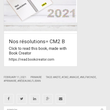
Nos résolutions= CM2 B
Click to read this book, made with
Book Creator
https://read.bookcreator.com
|
|
FEBRUARY 11, 2021
PRIMAIRE
TAGS:
#AEFE
,
#CM2
,
#MAGIE
,
#MLFMONDE
,
#PRIMAIRE
,
#RÉSEAUMLFLIBAN