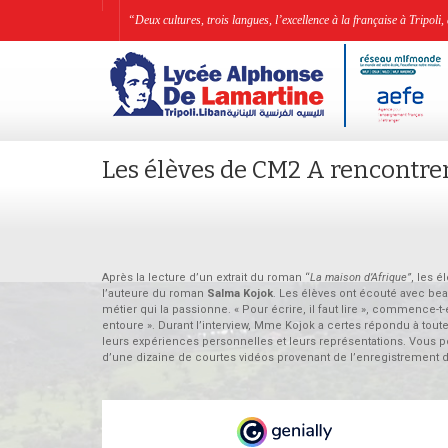
“Deux cultures, trois langues, l’excellence à la française à Tripo
Les élèves de CM2 A rencontre
Après la lecture d’un extrait du roman “
La maison d’Afrique”
, les 
l’auteure du roman
Salma Kojok
. Les élèves ont écouté avec beau
métier qui la passionne. « Pour écrire, il faut lire », commence-t
entoure ». Durant l’interview, Mme Kojok a certes répondu à toutes
leurs expériences personnelles et leurs représentations. Vous po
d’une dizaine de courtes vidéos provenant de l’enregistrement d