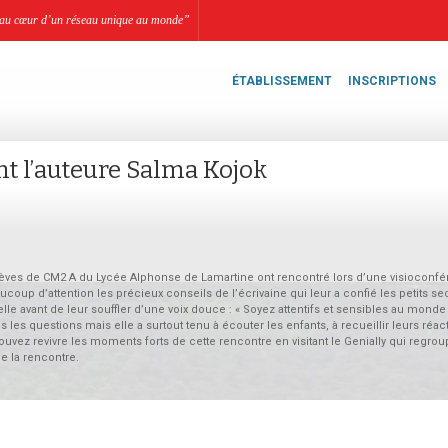
li, au cœur d’un réseau unique au monde”
ÉTABLISSEMENT
INSCRIPTIONS
nt l’auteure Salma Kojok
élèves de CM2 A du Lycée Alphonse de Lamartine ont rencontré lors d’une visioconf
coup d’attention les précieux conseils de l’écrivaine qui leur a confié les petits se
-elle avant de leur souffler d’une voix douce : « Soyez attentifs et sensibles au monde
 les questions mais elle a surtout tenu à écouter les enfants, à recueillir leurs réac
uvez revivre les moments forts de cette rencontre en visitant le Genially qui regrou
e la rencontre.