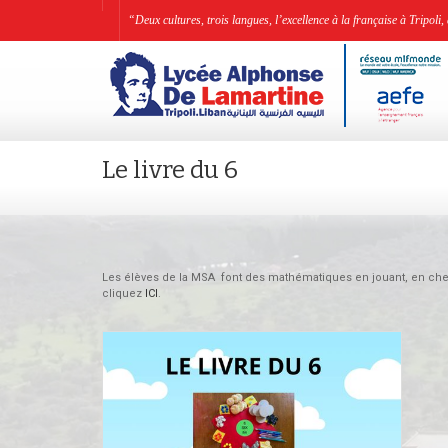
“Deux cultures, trois langues, l’excellence à la française à Tripo
Le livre du 6
Les élèves de la MSA font des mathématiques en jouant, en cherc
cliquez
ICI
.