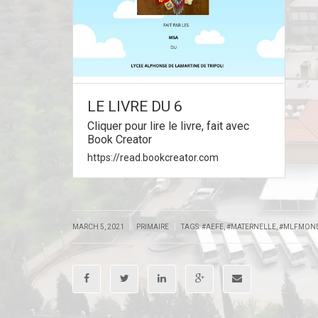
LE LIVRE DU 6
Cliquer pour lire le livre, fait avec
Book Creator
https://read.bookcreator.com
|
|
MARCH 5, 2021
PRIMAIRE
TAGS:
#AEFE
,
#MATERNELLE
,
#MLFMON