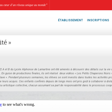
li, au cœur d’un réseau unique au monde”
ÉTABLISSEMENT
INSCRIPTIONS
ité »
M2 A et B du Lycée Alphonse de Lamartine ont été amenés à découvrir des détails sur la vie
 En guise de productions finales, ils ont réalisé deux vidéos « Les Petits Chaperons Noirs »
clave ». Pendant plusieurs semaines, les élèves se sont investis dans toutes les activités p
leurs acquis. Ces enfants confinés depuis de longs mois ont pris goût à collaborer à dista
/ou artistique collective, chacun assumant sa part de responsabilité dans le processus coop