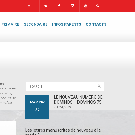
MLF
PRIMAIRE
SECONDAIRE
INFOS PARENTS
CONTACTS
 des
 et « Je ne
roposées,
LE NOUVEAU NUMÉRO DE
nce. Ils se
DOMINOS – DOMINOS 75
ératif de
JULY 4, 2024
Les lettres manuscrites de nouveau à la