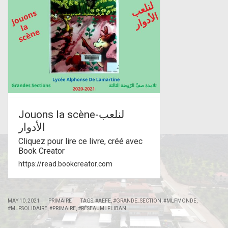
Jouons la scène-لنلعب
الأدوار
Cliquez pour lire ce livre, créé avec
Book Creator
https://read.bookcreator.com
|
|
MAY 10, 2021
PRIMAIRE
TAGS:
#AEFE
,
#GRANDE_SECTION
,
#MLFMONDE
,
#MLFSOLIDAIRE
,
#PRIMAIRE
,
#RÉSEAUMLFLIBAN