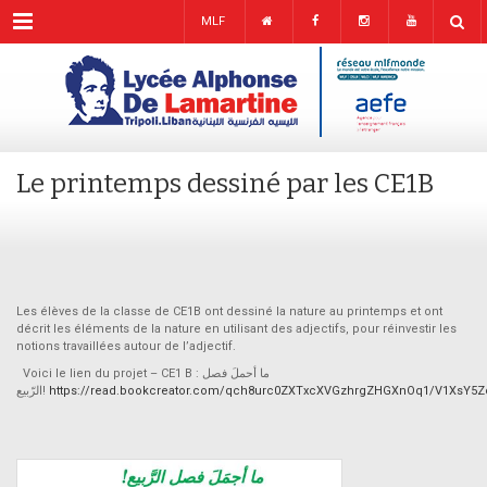
Menu
MLF
Le printemps dessiné par les CE1B
Les élèves de la classe de CE1B ont dessiné la nature au printemps et ont
décrit les éléments de la nature en utilisant des adjectifs, pour réinvestir les
notions travaillées autour de l’adjectif.
Voici le lien du projet – CE1 B : ما أحملَ فصل
الرّبيع!
https://read.bookcreator.com/qch8urc0ZXTxcXVGzhrgZHGXnOq1/V1XsY5