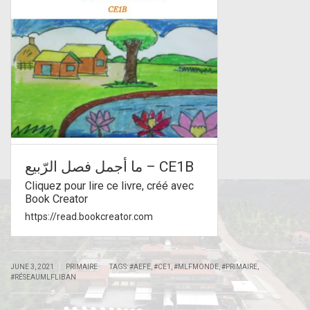
ما أجمل فصل الرّبيع – CE1B
Cliquez pour lire ce livre, créé avec
Book Creator
https://read.bookcreator.com
|
|
JUNE 3, 2021
PRIMAIRE
TAGS:
#AEFE
,
#CE1
,
#MLFMONDE
,
#PRIMAIRE
,
#RÉSEAUMLFLIBAN