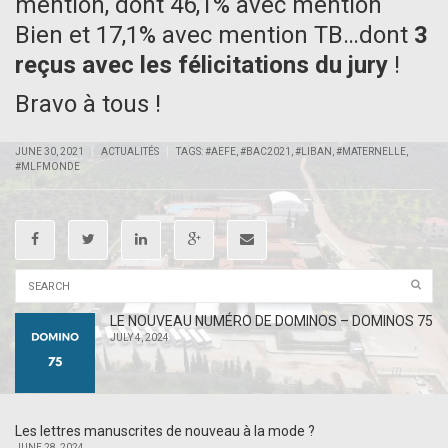
mention, dont 46,1% avec mention
Bien et 17,1% avec mention TB…dont
3
reçus avec les félicitations du jury
!
Bravo à tous !
|
|
JUNE 30, 2021
ACTUALITÉS
TAGS:
#AEFE
,
#BAC2021
,
#LIBAN
,
#MATERNELLE
,
#MLFMONDE
LE NOUVEAU NUMÉRO DE DOMINOS – DOMINOS 75
JULY 4, 2024
Les lettres manuscrites de nouveau à la mode ?
JUNE 28, 2024