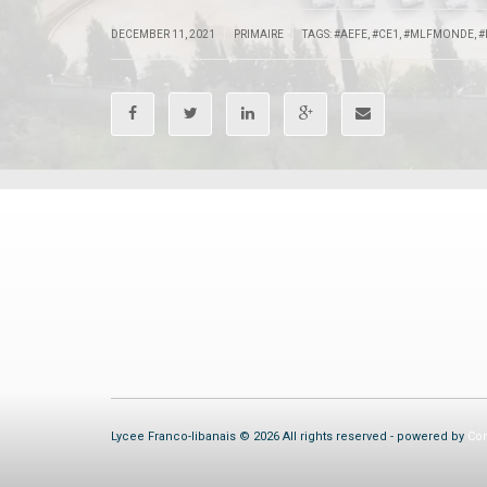
|
|
DECEMBER 11, 2021
PRIMAIRE
TAGS:
#AEFE
,
#CE1
,
#MLFMONDE
,
#
Lycee Franco-libanais © 2026 All rights reserved - powered by
Com