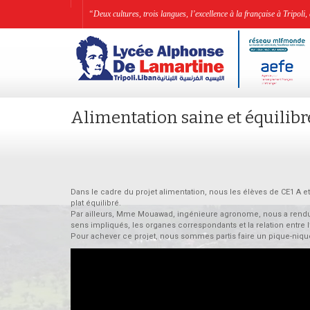
“Deux cultures, trois langues, l’excellence à la française à Tripo
Alimentation saine et équilibr
Dans le cadre du projet alimentation, nous les élèves de CE1 A e
plat équilibré.
Par ailleurs, Mme Mouawad, ingénieure agronome, nous a rendu vi
sens impliqués, les organes correspondants et la relation entre l
Pour achever ce projet, nous sommes partis faire un pique-nique 