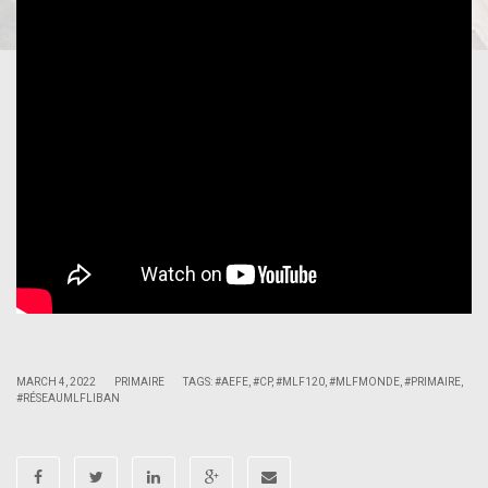
|
|
MARCH 4, 2022
PRIMAIRE
TAGS:
#AEFE
,
#CP
,
#MLF120
,
#MLFMONDE
,
#PRIMAIRE
,
#RÉSEAUMLFLIBAN