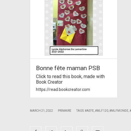
Bonne fête maman PSB
Click to read this book, made with
Book Creator
https://read.bookcreator.com
|
|
MARCH 21, 2022
PRIMAIRE
TAGS:
#AEFE
,
#MLF120
,
#MLFMONDE
,