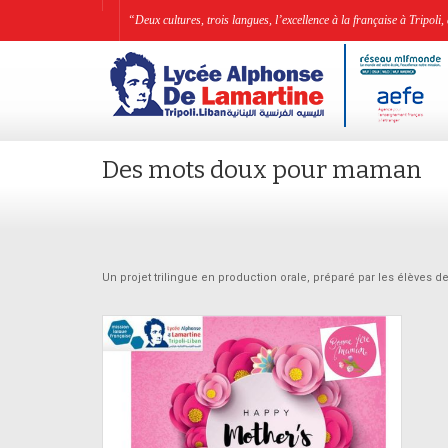
“Deux cultures, trois langues, l’excellence à la française à Tripo
Des mots doux pour maman
Un projet trilingue en production orale, préparé par les élèves 